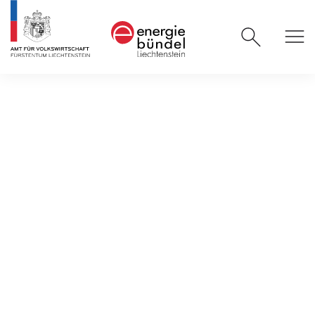
Barrierefreiheit
Erklärung zur
Barrierefreiheit
Das Amt für Volkswirtschaft ist bemüht, seine
Website im Einklang mit dem
Behindertengleichstellungsgesetz (BGlG), LGBl.
2022 Nr. 101, barrierefrei zugänglich zu machen.
Diese Erklärung zur Barrierefreiheit gilt
für www.energiebuendel.li.