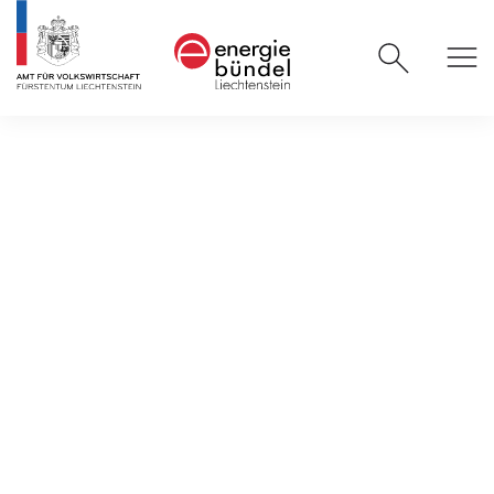
News und mehr
/
Weitere Institutionen
Weitere
Institutionen
Energienetzwerk der
Wirtschaft