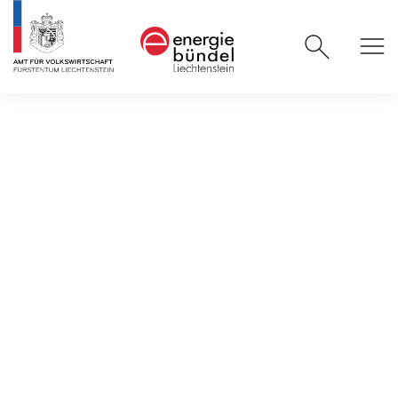
Impressum
Impressum
Verantwortlich für Inhalt
Energiebündel Liechtenstein
Amt für Volkswirtschaft
Postfach 684
9490 Vaduz
info.energie@llv.li