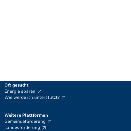
Energiefachstelle Liechtenstein
Amt für Volkswirtschaft
Postadresse
Postfach 684 | 9490 Vaduz
Standort
Haus der Wirtschaft | Poststrasse 1 | 9494 Schaan
T
+423 236 69 88
|
info.energie@llv.li
Oft gesucht
Energie sparen
Wie werde ich unterstützt?
Weitere Plattformen
Gemeindeförderung
Landesförderung