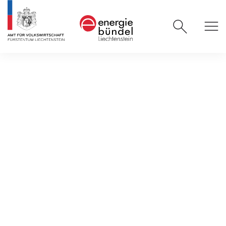
News und mehr
/
News und Veranstaltungen
/
Positive
Energiebilanz mit guten Fenstern
10.02.2026
Positive Energiebilanz
mit guten Fenstern
Artikel "Liechtensteiner Vaterland" 2/2026:
Fenster gehören mit zu den grössten
energetischen Schwachstellen eines Hauses,
denn über die Glasfläche entweicht viel