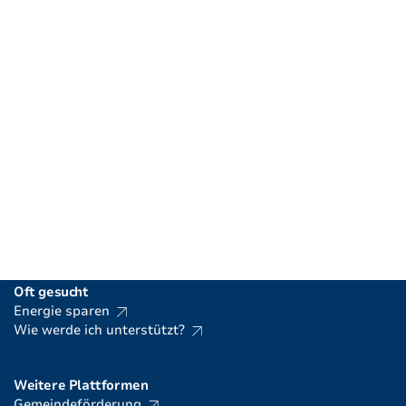
Energiefachstelle Liechtenstein
Amt für Volkswirtschaft
Postadresse
Postfach 684 | 9490 Vaduz
Standort
Haus der Wirtschaft | Poststrasse 1 | 9494 Schaan
T
+423 236 69 88
|
info.energie@llv.li
Oft gesucht
Energie sparen
Wie werde ich unterstützt?
Weitere Plattformen
Gemeindeförderung