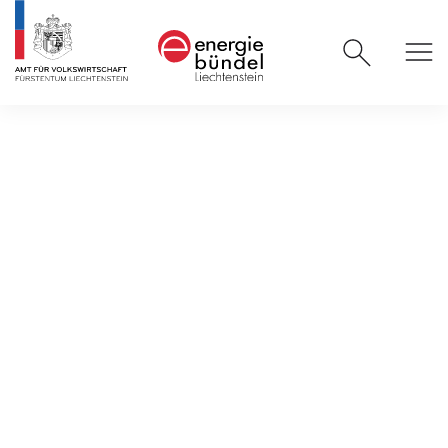
News und mehr
/
News und Veranstaltungen
/
Wunsch nach
Autarkie nimmt rasant zu
27.05.2026
Wunsch nach Autarkie
nimmt rasant zu
Artikel "Bauen +Wohnen" 5/2026:
Privatpersonen und gewerblich Tätige wollen
zunehmend unabhängiger von externen
Energieversorgern sein. Unabhängigkeit